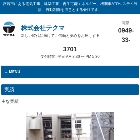
宮若市にある電気工事、建築工事、再生可能エネルギー、機関車ATOシステム設
計、自動制御を得意とする会社です。
電話:
株式会社テクマ
0949-
新しい時代に向けて、信頼と安心をお届けする
33-
3701
受付時間: 平日 AM 8:30 〜 PM 5:30
MENU
実績
主な実績